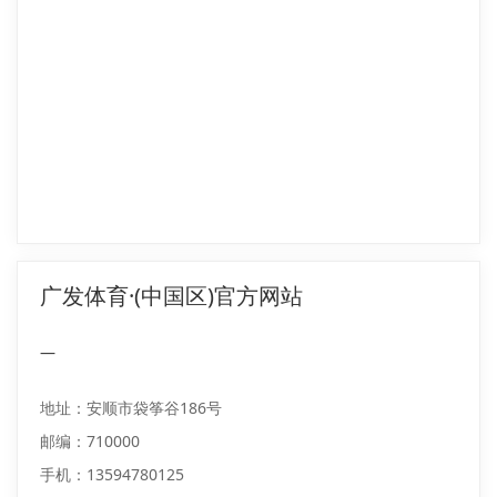
广发体育·(中国区)官方网站
—
地址：安顺市袋筝谷186号
邮编：710000
手机：13594780125